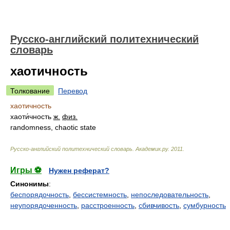
Русско-английский политехнический
словарь
хаотичность
Толкование
Перевод
хаотичность
хаоти́чность
ж.
физ.
randomness, chaotic state
Русско-английский политехнический словарь
.
Академик.ру
.
2011
.
Игры ⚽
Нужен реферат?
Синонимы
:
беспорядочность
,
бессистемность
,
непоследовательность
,
неупорядоченность
,
расстроенность
,
сбивчивость
,
сумбурность