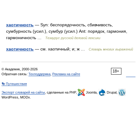
хаотичность
— Syn: беспорядочность, сбивчивость,
сумбурность (усил.), сумбур (усил.) Ant: порядок, гармония,
гармоничность …
Тезаурус русской деловой лексики
хаотичность
— см. хаотичный; и; ж …
Словарь многих выражений
© Академик, 2000-2026
18+
Обратная связь:
Техподдержка
,
Реклама на сайте
👣 Путешествия
Экспорт словарей на сайты
, сделанные на PHP,
Joomla,
Drupal,
WordPress, MODx.