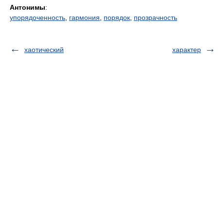
Антонимы
:
упорядоченность
,
гармония
,
порядок
,
прозрачность
хаотический
характер